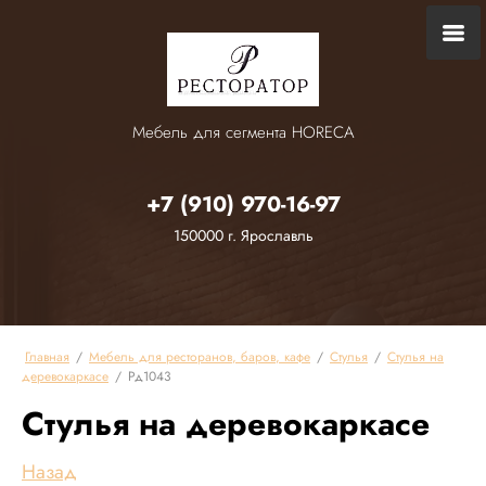
Мебель для сегмента HORECA
+7 (910) 970-16-97
150000 г. Ярославль
Главная
/
Мебель для ресторанов, баров, кафе
/
Стулья
/
Стулья на
деревокаркасе
/
Рд1043
Стулья на деревокаркасе
Назад