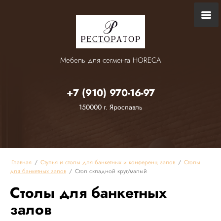
Мебель для сегмента HORECA
+7 (910) 970-16-97
150000 г. Ярославль
Главная
/
Стулья и столы для банкетных и конференц залов
/
Столы
для банкетных залов
/
Стол складной круг/малый
Столы для банкетных
залов